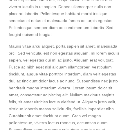
viverra iaculis in ut sapien. Donec ullamcorper nulla non
placerat lobortis. Pellentesque habitant morbi tristique
senectus et netus et malesuada fames ac turpis egestas.
Pellentesque semper diam ac condimentum lobortis. Sed
feugiat euismod feugiat.
Mauris vitae arcu aliquet, porta sapien sit amet, malesuada
orci. Sed vehicula, est non egestas aliquam, mi lorem iaculis
sapien, vel egestas dui mi ac justo. Aliquam erat volutpat.
Fusce ac nibh eget nisl aliquam ullamcorper. Vestibulum
tincidunt, augue vitae porttitor interdum, diam velit egestas
dui, ac tincidunt dolor lacus ac nunc. Suspendisse nec justo
hendrerit magna interdum viverra. Lorem ipsum dolor sit
amet, consectetur adipiscing elit. Nullam maximus sagittis
felis, sit amet ultricies lectus eleifend ut. Aliquam justo velit,
tristique lobortis massa sollicitudin, facilisis imperdiet nibh.
Curabitur sit amet tincidunt quam. Cras vel magna
pellentesque, viverra lectus rhoncus, accumsan quam.
Suspendisse congue magna vulputate, gravida ex et,