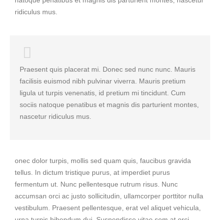
natoque penatibus et magnis dis parturient montes, nascetur
ridiculus mus.
Praesent quis placerat mi. Donec sed nunc nunc. Mauris
facilisis euismod nibh pulvinar viverra. Mauris pretium
ligula ut turpis venenatis, id pretium mi tincidunt. Cum
sociis natoque penatibus et magnis dis parturient montes,
nascetur ridiculus mus.
onec dolor turpis, mollis sed quam quis, faucibus gravida
tellus. In dictum tristique purus, at imperdiet purus
fermentum ut. Nunc pellentesque rutrum risus. Nunc
accumsan orci ac justo sollicitudin, ullamcorper porttitor nulla
vestibulum. Praesent pellentesque, erat vel aliquet vehicula,
urna turpis bibendum dui, Suspendisse vitae sem at orci