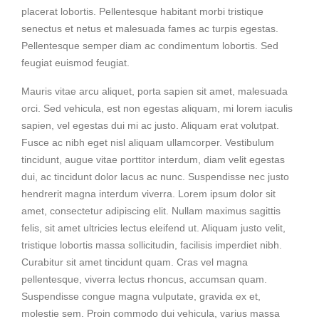
placerat lobortis. Pellentesque habitant morbi tristique
senectus et netus et malesuada fames ac turpis egestas.
Pellentesque semper diam ac condimentum lobortis. Sed
feugiat euismod feugiat.
Mauris vitae arcu aliquet, porta sapien sit amet, malesuada
orci. Sed vehicula, est non egestas aliquam, mi lorem iaculis
sapien, vel egestas dui mi ac justo. Aliquam erat volutpat.
Fusce ac nibh eget nisl aliquam ullamcorper. Vestibulum
tincidunt, augue vitae porttitor interdum, diam velit egestas
dui, ac tincidunt dolor lacus ac nunc. Suspendisse nec justo
hendrerit magna interdum viverra. Lorem ipsum dolor sit
amet, consectetur adipiscing elit. Nullam maximus sagittis
felis, sit amet ultricies lectus eleifend ut. Aliquam justo velit,
tristique lobortis massa sollicitudin, facilisis imperdiet nibh.
Curabitur sit amet tincidunt quam. Cras vel magna
pellentesque, viverra lectus rhoncus, accumsan quam.
Suspendisse congue magna vulputate, gravida ex et,
molestie sem. Proin commodo dui vehicula, varius massa