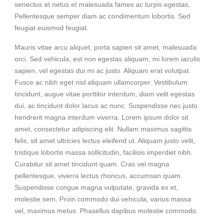
senectus et netus et malesuada fames ac turpis egestas.
Pellentesque semper diam ac condimentum lobortis. Sed
feugiat euismod feugiat.
Mauris vitae arcu aliquet, porta sapien sit amet, malesuada
orci. Sed vehicula, est non egestas aliquam, mi lorem iaculis
sapien, vel egestas dui mi ac justo. Aliquam erat volutpat.
Fusce ac nibh eget nisl aliquam ullamcorper. Vestibulum
tincidunt, augue vitae porttitor interdum, diam velit egestas
dui, ac tincidunt dolor lacus ac nunc. Suspendisse nec justo
hendrerit magna interdum viverra. Lorem ipsum dolor sit
amet, consectetur adipiscing elit. Nullam maximus sagittis
felis, sit amet ultricies lectus eleifend ut. Aliquam justo velit,
tristique lobortis massa sollicitudin, facilisis imperdiet nibh.
Curabitur sit amet tincidunt quam. Cras vel magna
pellentesque, viverra lectus rhoncus, accumsan quam.
Suspendisse congue magna vulputate, gravida ex et,
molestie sem. Proin commodo dui vehicula, varius massa
vel, maximus metus. Phasellus dapibus molestie commodo.