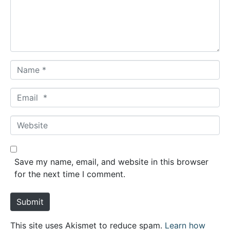
e
n
t
*
N
a
m
E
e
m
*
a
W
i
e
l
b
*
s
Save my name, email, and website in this browser
i
for the next time I comment.
t
e
Submit
This site uses Akismet to reduce spam.
Learn how