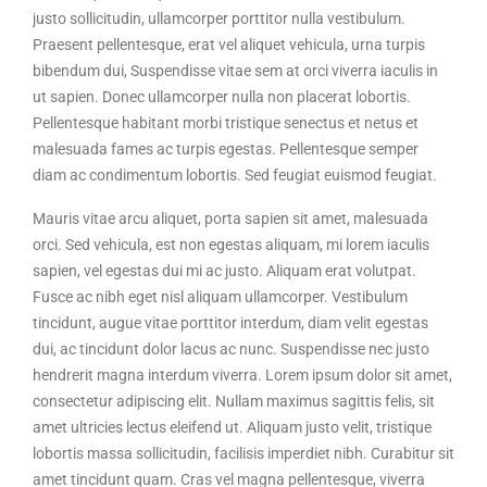
justo sollicitudin, ullamcorper porttitor nulla vestibulum.
Praesent pellentesque, erat vel aliquet vehicula, urna turpis
bibendum dui, Suspendisse vitae sem at orci viverra iaculis in
ut sapien. Donec ullamcorper nulla non placerat lobortis.
Pellentesque habitant morbi tristique senectus et netus et
malesuada fames ac turpis egestas. Pellentesque semper
diam ac condimentum lobortis. Sed feugiat euismod feugiat.
Mauris vitae arcu aliquet, porta sapien sit amet, malesuada
orci. Sed vehicula, est non egestas aliquam, mi lorem iaculis
sapien, vel egestas dui mi ac justo. Aliquam erat volutpat.
Fusce ac nibh eget nisl aliquam ullamcorper. Vestibulum
tincidunt, augue vitae porttitor interdum, diam velit egestas
dui, ac tincidunt dolor lacus ac nunc. Suspendisse nec justo
hendrerit magna interdum viverra. Lorem ipsum dolor sit amet,
consectetur adipiscing elit. Nullam maximus sagittis felis, sit
amet ultricies lectus eleifend ut. Aliquam justo velit, tristique
lobortis massa sollicitudin, facilisis imperdiet nibh. Curabitur sit
amet tincidunt quam. Cras vel magna pellentesque, viverra